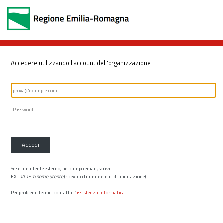
Accedere utilizzando l'account dell'organizzazione
Accedi
Se sei un utente esterno, nel campo email, scrivi
EXTRARER\
nome utente
(ricevuto tramite email di abilitazione)
Per problemi tecnici contatta l’
assistenza informatica
.