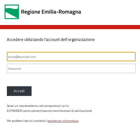
Accedere utilizzando l'account dell'organizzazione
Accedi
Se sei un utente esterno, nel campo email, scrivi
EXTRARER\
nome utente
(ricevuto tramite email di abilitazione)
Per problemi tecnici contatta l’
assistenza informatica
.