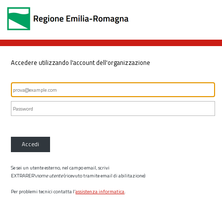
Accedere utilizzando l'account dell'organizzazione
Accedi
Se sei un utente esterno, nel campo email, scrivi
EXTRARER\
nome utente
(ricevuto tramite email di abilitazione)
Per problemi tecnici contatta l’
assistenza informatica
.