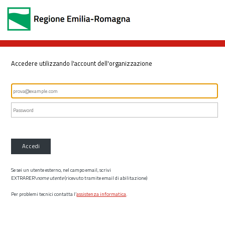
Accedere utilizzando l'account dell'organizzazione
Accedi
Se sei un utente esterno, nel campo email, scrivi
EXTRARER\
nome utente
(ricevuto tramite email di abilitazione)
Per problemi tecnici contatta l’
assistenza informatica
.