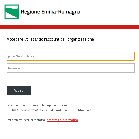
Accedere utilizzando l'account dell'organizzazione
Accedi
Se sei un utente esterno, nel campo email, scrivi
EXTRARER\
nome utente
(ricevuto tramite email di abilitazione)
Per problemi tecnici contatta l’
assistenza informatica
.