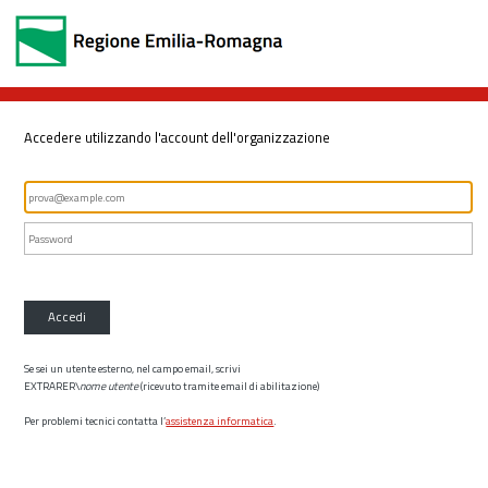
Accedere utilizzando l'account dell'organizzazione
Accedi
Se sei un utente esterno, nel campo email, scrivi
EXTRARER\
nome utente
(ricevuto tramite email di abilitazione)
Per problemi tecnici contatta l’
assistenza informatica
.