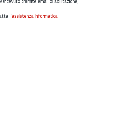
e
(ricevuto tramite email di abilitazione)
atta l’
assistenza informatica
.