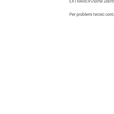
EXTRARER\
nome utent
Per problemi tecnici cont