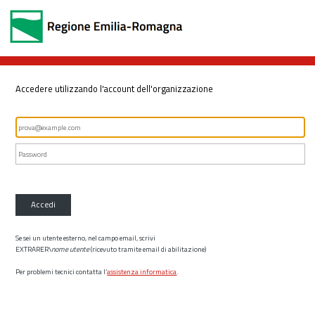
Accedere utilizzando l'account dell'organizzazione
Accedi
Se sei un utente esterno, nel campo email, scrivi
EXTRARER\
nome utente
(ricevuto tramite email di abilitazione)
Per problemi tecnici contatta l’
assistenza informatica
.