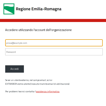
Accedere utilizzando l'account dell'organizzazione
Accedi
Se sei un utente esterno, nel campo email, scrivi
EXTRARER\
nome utente
(ricevuto tramite email di abilitazione)
Per problemi tecnici contatta l’
assistenza informatica
.