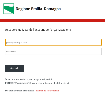
Accedere utilizzando l'account dell'organizzazione
Accedi
Se sei un utente esterno, nel campo email, scrivi
EXTRARER\
nome utente
(ricevuto tramite email di abilitazione)
Per problemi tecnici contatta l’
assistenza informatica
.