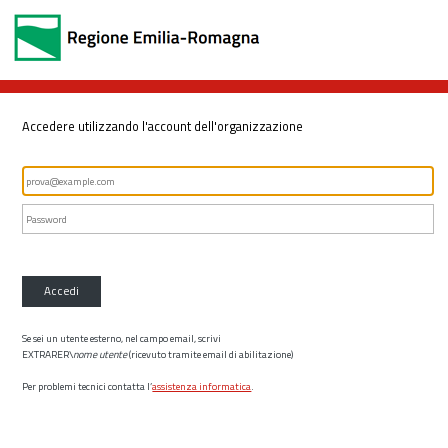
Accedere utilizzando l'account dell'organizzazione
Accedi
Se sei un utente esterno, nel campo email, scrivi
EXTRARER\
nome utente
(ricevuto tramite email di abilitazione)
Per problemi tecnici contatta l’
assistenza informatica
.