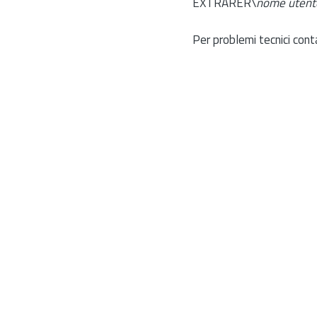
EXTRARER\
nome utent
Per problemi tecnici cont