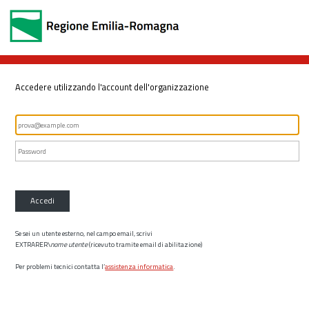
Accedere utilizzando l'account dell'organizzazione
Accedi
Se sei un utente esterno, nel campo email, scrivi
EXTRARER\
nome utente
(ricevuto tramite email di abilitazione)
Per problemi tecnici contatta l’
assistenza informatica
.