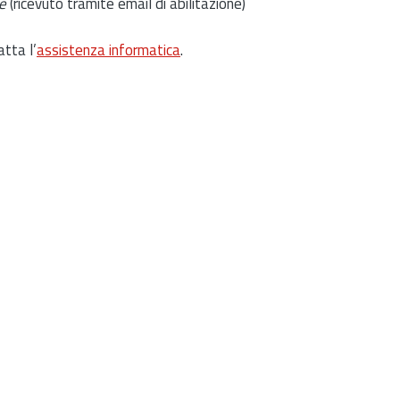
e
(ricevuto tramite email di abilitazione)
atta l’
assistenza informatica
.