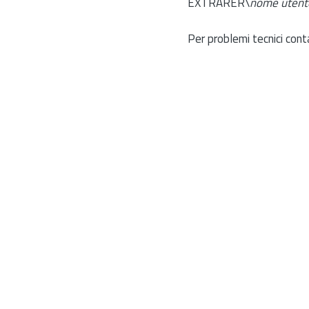
EXTRARER\
nome utent
Per problemi tecnici cont