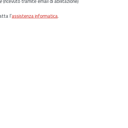
e
(ricevuto tramite email di abilitazione)
atta l’
assistenza informatica
.