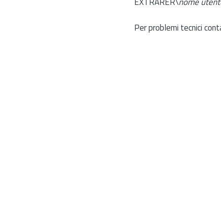
EXTRARER\
nome utent
Per problemi tecnici cont