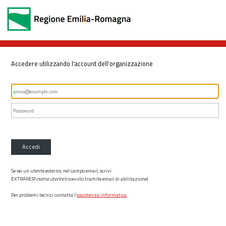
Accedere utilizzando l'account dell'organizzazione
Accedi
Se sei un utente esterno, nel campo email, scrivi
EXTRARER\
nome utente
(ricevuto tramite email di abilitazione)
Per problemi tecnici contatta l’
assistenza informatica
.