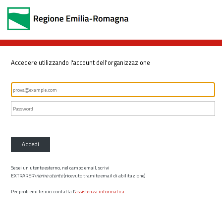
Accedere utilizzando l'account dell'organizzazione
Accedi
Se sei un utente esterno, nel campo email, scrivi
EXTRARER\
nome utente
(ricevuto tramite email di abilitazione)
Per problemi tecnici contatta l’
assistenza informatica
.