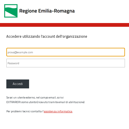
Accedere utilizzando l'account dell'organizzazione
Accedi
Se sei un utente esterno, nel campo email, scrivi
EXTRARER\
nome utente
(ricevuto tramite email di abilitazione)
Per problemi tecnici contatta l’
assistenza informatica
.