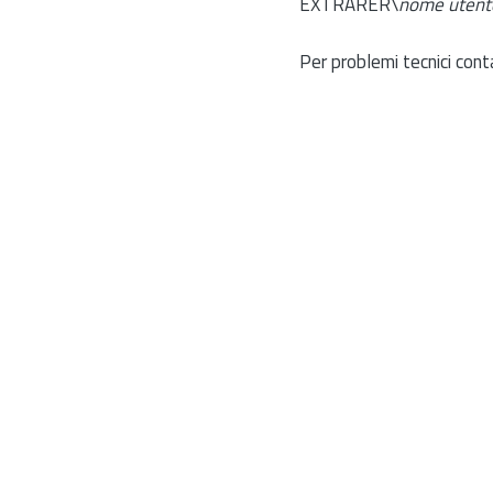
EXTRARER\
nome utent
Per problemi tecnici cont