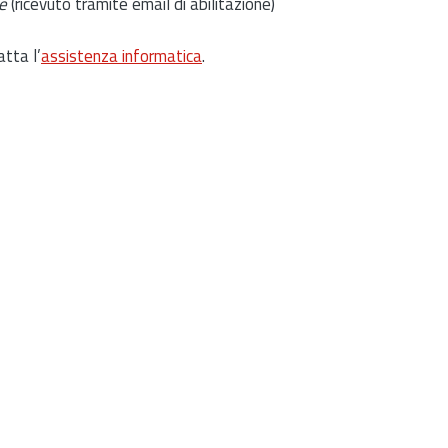
e
(ricevuto tramite email di abilitazione)
atta l’
assistenza informatica
.