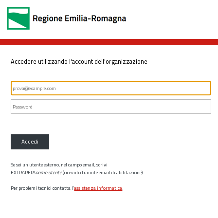
Accedere utilizzando l'account dell'organizzazione
Accedi
Se sei un utente esterno, nel campo email, scrivi
EXTRARER\
nome utente
(ricevuto tramite email di abilitazione)
Per problemi tecnici contatta l’
assistenza informatica
.