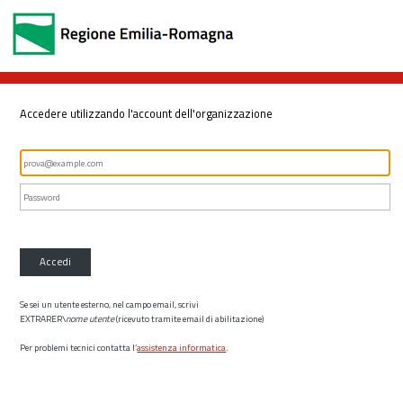
Accedere utilizzando l'account dell'organizzazione
Accedi
Se sei un utente esterno, nel campo email, scrivi
EXTRARER\
nome utente
(ricevuto tramite email di abilitazione)
Per problemi tecnici contatta l’
assistenza informatica
.