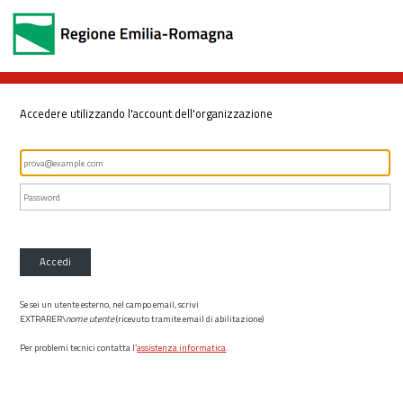
Accedere utilizzando l'account dell'organizzazione
Accedi
Se sei un utente esterno, nel campo email, scrivi
EXTRARER\
nome utente
(ricevuto tramite email di abilitazione)
Per problemi tecnici contatta l’
assistenza informatica
.