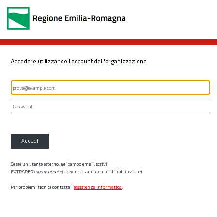
Accedere utilizzando l'account dell'organizzazione
Accedi
Se sei un utente esterno, nel campo email, scrivi
EXTRARER\
nome utente
(ricevuto tramite email di abilitazione)
Per problemi tecnici contatta l’
assistenza informatica
.