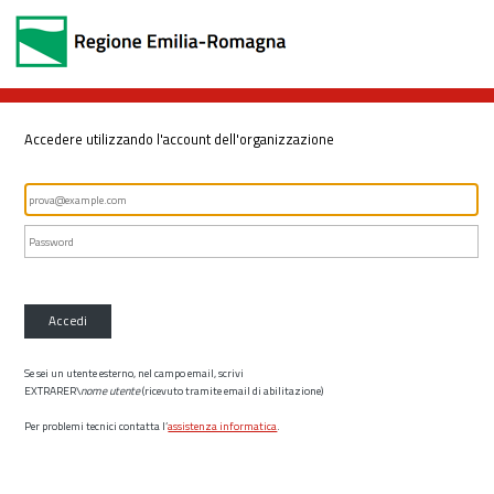
Accedere utilizzando l'account dell'organizzazione
Accedi
Se sei un utente esterno, nel campo email, scrivi
EXTRARER\
nome utente
(ricevuto tramite email di abilitazione)
Per problemi tecnici contatta l’
assistenza informatica
.