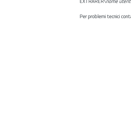
EXTRARER\
nome utent
Per problemi tecnici cont