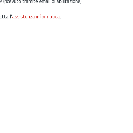
e
(ricevuto tramite email di abilitazione)
atta l’
assistenza informatica
.