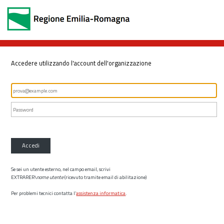
Accedere utilizzando l'account dell'organizzazione
Accedi
Se sei un utente esterno, nel campo email, scrivi
EXTRARER\
nome utente
(ricevuto tramite email di abilitazione)
Per problemi tecnici contatta l’
assistenza informatica
.