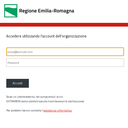
Accedere utilizzando l'account dell'organizzazione
Accedi
Se sei un utente esterno, nel campo email, scrivi
EXTRARER\
nome utente
(ricevuto tramite email di abilitazione)
Per problemi tecnici contatta l’
assistenza informatica
.