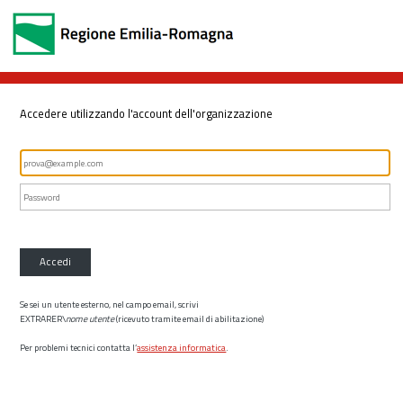
Accedere utilizzando l'account dell'organizzazione
Accedi
Se sei un utente esterno, nel campo email, scrivi
EXTRARER\
nome utente
(ricevuto tramite email di abilitazione)
Per problemi tecnici contatta l’
assistenza informatica
.