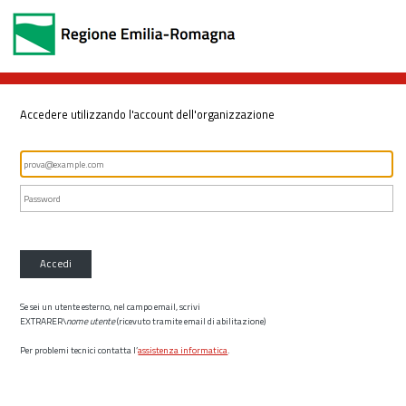
Accedere utilizzando l'account dell'organizzazione
Accedi
Se sei un utente esterno, nel campo email, scrivi
EXTRARER\
nome utente
(ricevuto tramite email di abilitazione)
Per problemi tecnici contatta l’
assistenza informatica
.