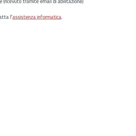
e
(ricevuto tramite email di abilitazione)
atta l’
assistenza informatica
.