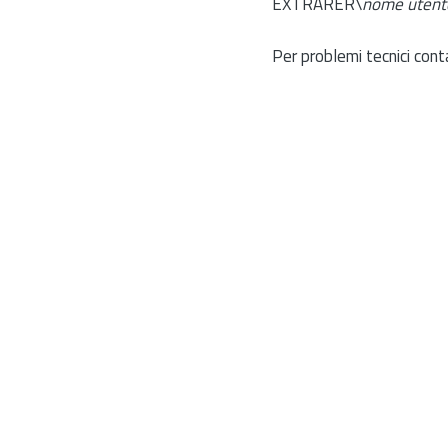
EXTRARER\
nome utent
Per problemi tecnici cont