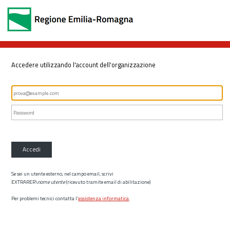
Accedere utilizzando l'account dell'organizzazione
Accedi
Se sei un utente esterno, nel campo email, scrivi
EXTRARER\
nome utente
(ricevuto tramite email di abilitazione)
Per problemi tecnici contatta l’
assistenza informatica
.