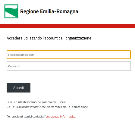
Accedere utilizzando l'account dell'organizzazione
Accedi
Se sei un utente esterno, nel campo email, scrivi
EXTRARER\
nome utente
(ricevuto tramite email di abilitazione)
Per problemi tecnici contatta l’
assistenza informatica
.