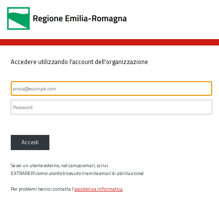
Accedere utilizzando l'account dell'organizzazione
Accedi
Se sei un utente esterno, nel campo email, scrivi
EXTRARER\
nome utente
(ricevuto tramite email di abilitazione)
Per problemi tecnici contatta l’
assistenza informatica
.