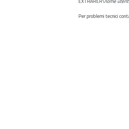
EXTRARER\
nome utent
Per problemi tecnici cont