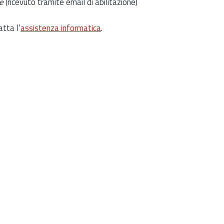
e
(ricevuto tramite email di abilitazione)
atta l’
assistenza informatica
.