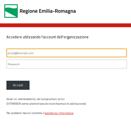
Accedere utilizzando l'account dell'organizzazione
Accedi
Se sei un utente esterno, nel campo email, scrivi
EXTRARER\
nome utente
(ricevuto tramite email di abilitazione)
Per problemi tecnici contatta l’
assistenza informatica
.