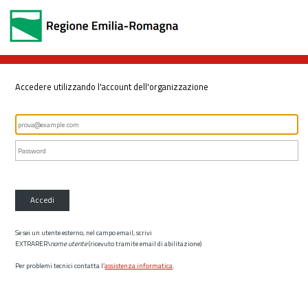
Accedere utilizzando l'account dell'organizzazione
Accedi
Se sei un utente esterno, nel campo email, scrivi
EXTRARER\
nome utente
(ricevuto tramite email di abilitazione)
Per problemi tecnici contatta l’
assistenza informatica
.