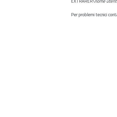
EXTRARER\
nome utent
Per problemi tecnici cont