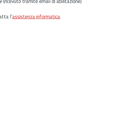
e
(ricevuto tramite email di abilitazione)
atta l’
assistenza informatica
.