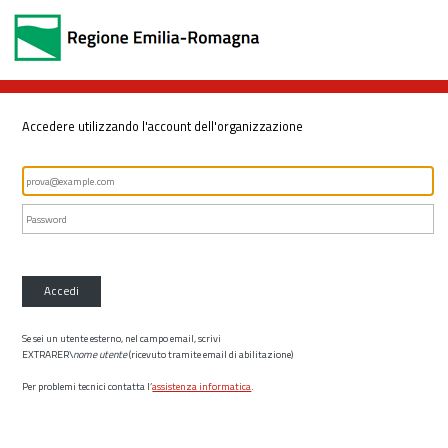
Accedere utilizzando l'account dell'organizzazione
Accedi
Se sei un utente esterno, nel campo email, scrivi
EXTRARER\
nome utente
(ricevuto tramite email di abilitazione)
Per problemi tecnici contatta l’
assistenza informatica
.