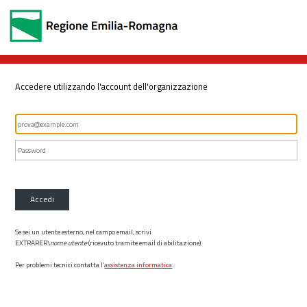
Accedere utilizzando l'account dell'organizzazione
Accedi
Se sei un utente esterno, nel campo email, scrivi
EXTRARER\
nome utente
(ricevuto tramite email di abilitazione)
Per problemi tecnici contatta l’
assistenza informatica
.