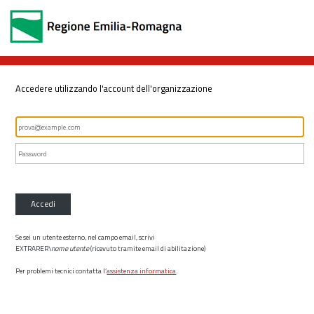
Accedere utilizzando l'account dell'organizzazione
Accedi
Se sei un utente esterno, nel campo email, scrivi
EXTRARER\
nome utente
(ricevuto tramite email di abilitazione)
Per problemi tecnici contatta l’
assistenza informatica
.