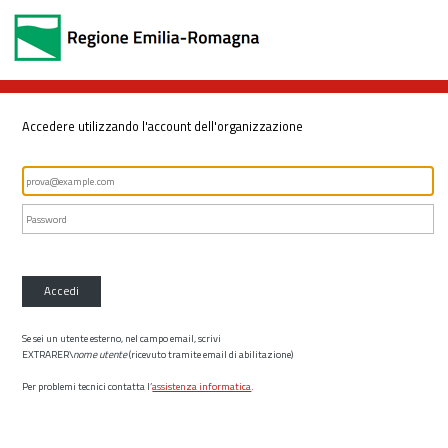
Accedere utilizzando l'account dell'organizzazione
Accedi
Se sei un utente esterno, nel campo email, scrivi
EXTRARER\
nome utente
(ricevuto tramite email di abilitazione)
Per problemi tecnici contatta l’
assistenza informatica
.