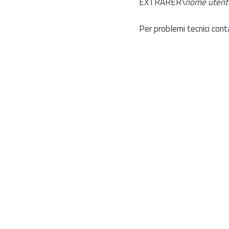
EXTRARER\
nome utent
Per problemi tecnici cont