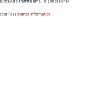
e
(ricevuto tramite email di abilitazione)
atta l’
assistenza informatica
.