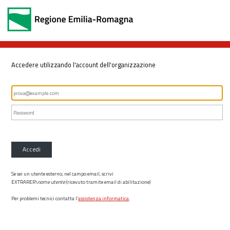
Accedere utilizzando l'account dell'organizzazione
Accedi
Se sei un utente esterno, nel campo email, scrivi
EXTRARER\
nome utente
(ricevuto tramite email di abilitazione)
Per problemi tecnici contatta l’
assistenza informatica
.