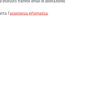
e
(ricevuto tramite email di abilitazione)
atta l’
assistenza informatica
.