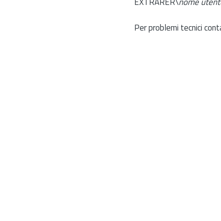
EXTRARER\
nome utent
Per problemi tecnici cont