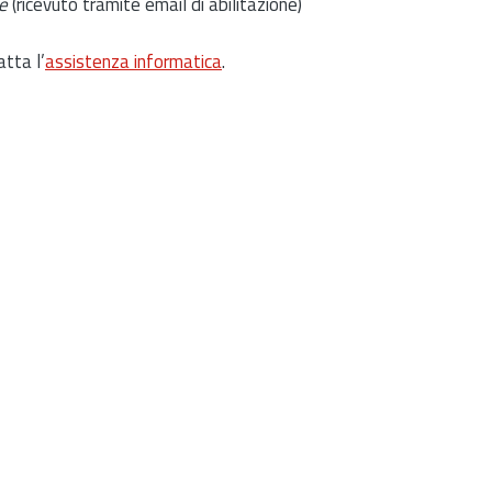
e
(ricevuto tramite email di abilitazione)
atta l’
assistenza informatica
.