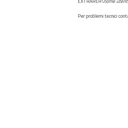
EXTRARER\
nome utent
Per problemi tecnici cont