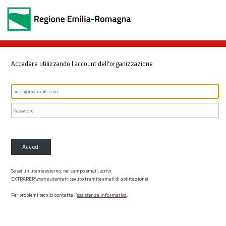
Accedere utilizzando l'account dell'organizzazione
Accedi
Se sei un utente esterno, nel campo email, scrivi
EXTRARER\
nome utente
(ricevuto tramite email di abilitazione)
Per problemi tecnici contatta l’
assistenza informatica
.