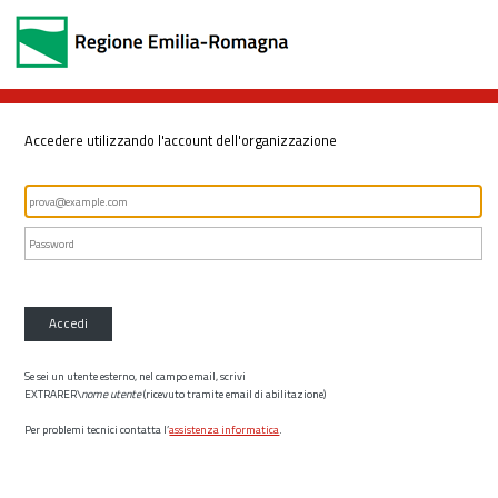
Accedere utilizzando l'account dell'organizzazione
Accedi
Se sei un utente esterno, nel campo email, scrivi
EXTRARER\
nome utente
(ricevuto tramite email di abilitazione)
Per problemi tecnici contatta l’
assistenza informatica
.