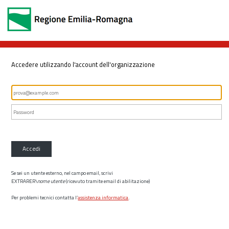
Accedere utilizzando l'account dell'organizzazione
Accedi
Se sei un utente esterno, nel campo email, scrivi
EXTRARER\
nome utente
(ricevuto tramite email di abilitazione)
Per problemi tecnici contatta l’
assistenza informatica
.