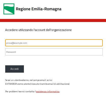
Accedere utilizzando l'account dell'organizzazione
Accedi
Se sei un utente esterno, nel campo email, scrivi
EXTRARER\
nome utente
(ricevuto tramite email di abilitazione)
Per problemi tecnici contatta l’
assistenza informatica
.