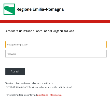
Accedere utilizzando l'account dell'organizzazione
Accedi
Se sei un utente esterno, nel campo email, scrivi
EXTRARER\
nome utente
(ricevuto tramite email di abilitazione)
Per problemi tecnici contatta l’
assistenza informatica
.